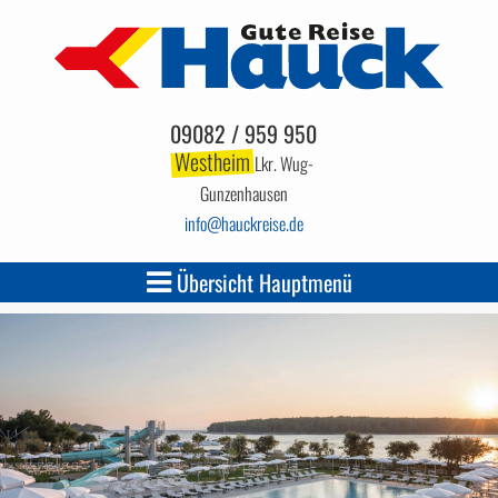
09082 / 959 950
Westheim
Lkr. Wug-
Gunzenhausen
info
hauckreise.de
Übersicht Hauptmenü