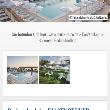
© Falkensteiner Hotels & Residences
© Falkensteiner Hotels & Residences
Sie befinden sich hier:
www.hauck-reise.de
»
Deutschland
»
Badereise Badeaufenthalt