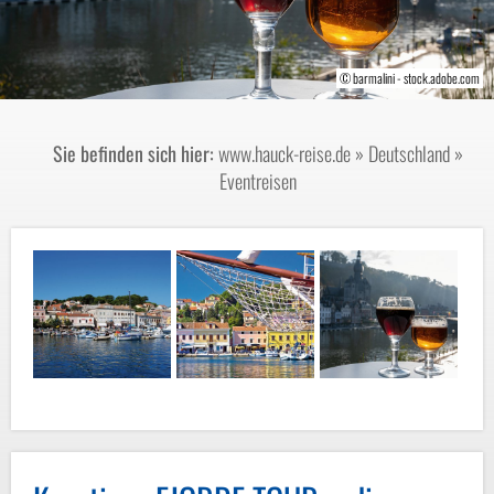
© barmalini - stock.adobe.com
© mirkofotori-fotolia.com
© xbrchx-fotolia.com
Sie befinden sich hier:
www.hauck-reise.de
»
Deutschland
»
Eventreisen