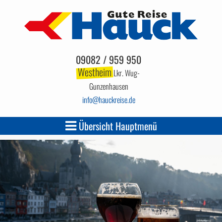
09082 / 959 950
Westheim
Lkr. Wug-
Gunzenhausen
info
hauckreise.de
Übersicht Hauptmenü