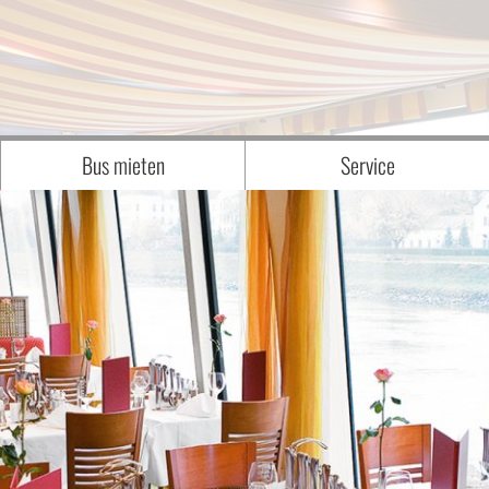
Bus mieten
Service
Anfrage
WIR über UNS - UNSER TEAM
Unser Fuhrpark
Downloads
sen
interessante BILDER von BESONDEREN
Katalogbestellung
Newsletteranmeldung
Reisegutschein
Zustiegsmöglichkeiten