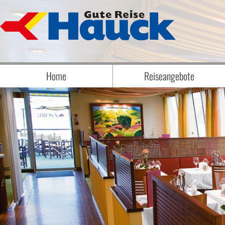
Home
Reiseangebote
Badereise Badeaufenthalt
Biathlon
Eröffnungs-, Abschluss- & Erlebnisrei
Eventreisen
Flugreisen
Frühjahrsreisen
Jubelreisen
Kurzreisen
Musicals und Musikreisen