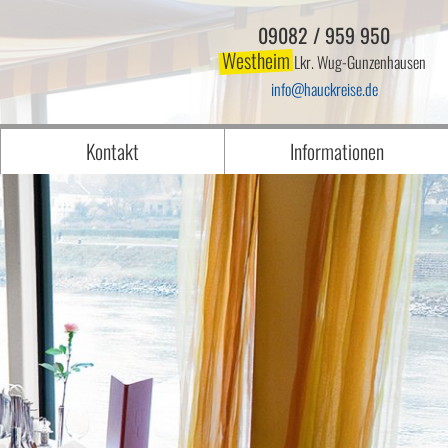
09082 / 959 950
Westheim
Lkr. Wug-Gunzenhausen
info
hauckreise.de
Kontakt
Informationen
BFSG - Barrierefreiheits-Schutzgesetz
Anreise
 Reisen
Dashcam/Datenschutz Elsenfeld
Dashcam/Datenschutz Westheim
eBike Miete oder Mitnahme eigenes Ra
Gassi Hundeour FAQ
Jobs
Mindestteilnehmerzahl
Öffnungszeiten