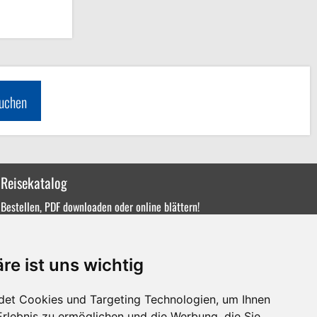
uchen
Melden Sie s
an unserem Newsle
Reisekatalog
Bestellen, PDF downloaden oder online blättern!
re ist uns wichtig
det Cookies und Targeting Technologien, um Ihnen
Erlebnis zu ermöglichen und die Werbung, die Sie