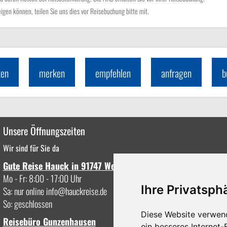
seigen können, teilen Sie uns dies vor Reisebuchung bitte mit.
ken
merken
empfehlen
anfragen
b
Unsere Öffnungszeiten
Wir sind für Sie da
Gute Reise Hauck in 91747 Westheim
Mo - Fr: 8:00 - 17:00 Uhr
Ihre Privatsphä
Sa: nur online
info
hauckreise.de
So: geschlossen
Diese Website verwen
Reisebüro Gunzenhausen
ein besseres Internet-