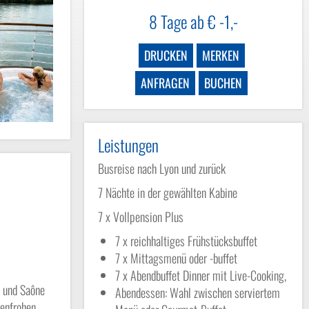
8
Tage ab
€ -1,-
DRUCKEN
MERKEN
ANFRAGEN
BUCHEN
Leistungen
Busreise nach Lyon und zurück
7 Nächte in der gewählten Kabine
7 x Vollpension Plus
7 x reichhaltiges Frühstücksbuffet
7 x Mittagsmenü oder -buffet
7 x Abendbuffet Dinner mit Live-Cooking,
e und Saône
Abendessen: Wahl zwischen serviertem
benfrohen