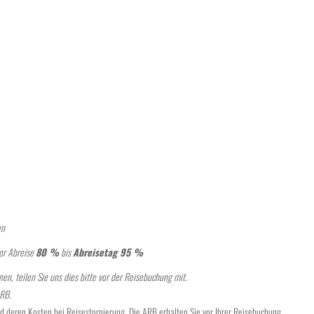
en
or Abreise
80 %
bis
Abreisetag 95 %
en, teilen Sie uns dies bitte vor der Reisebuchung mit.
ARB.
nd deren Kosten bei Reisestornierung. Die ARB erhalten Sie vor Ihrer Reisebuchung.