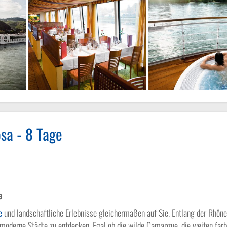
sa - 8 Tage
e und Saône
e
e
und landschaftliche Erlebnisse gleichermaßen auf Sie. Entlang der Rhôn
moderne Städte zu entdecken. Egal ob die wilde Camargue, die weiten far