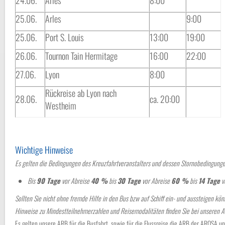
24.06.
Arles
8:00
25.06.
Arles
9:00
25.06.
Port S. Louis
13:00
19:00
26.06.
Tournon Tain Hermitage
16:00
22:00
27.06.
Lyon
8:00
Rückreise ab Lyon nach
28.06.
ca. 20:00
Westheim
Wichtige Hinweise
Es gelten die Bedingungen des Kreuzfahrtveranstalters und dessen Stornobedingung
Bis
90 Tage
vor Abreise
40 %
bis
30 Tage
vor Abreise
60 %
bis
14 Tage
v
Sollten Sie nicht ohne fremde Hilfe in den Bus bzw auf Schiff ein- und aussteigen könn
Hinweise zu Mindestteilnehmerzahlen und Reisemodalitäten finden Sie bei unseren 
Es gelten unsere ARB für die Busfahrt, sowie für die Flussreise die ARB der AROSA u