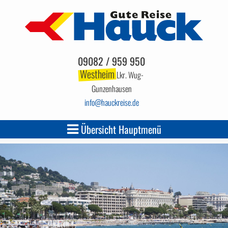
09082 / 959 950
Westheim
Lkr. Wug-
Gunzenhausen
info
hauckreise.de
Übersicht Hauptmenü