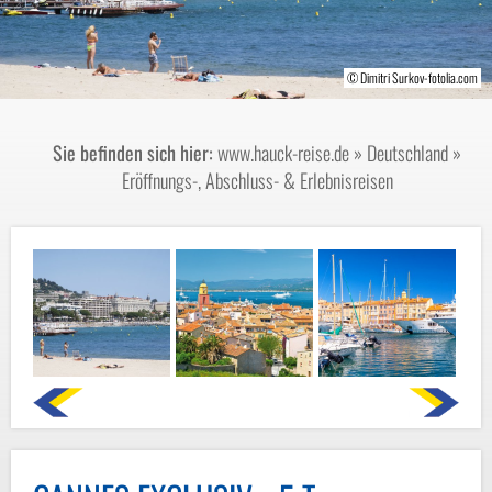
© lukaszimilena - stock.adobe.com
© Dimitri Surkov-fotolia.com
© Alex Tihonov-fotolia.com
© LiliGraphie-fotolia.com
© Vasileva-fotolia.com
Sie befinden sich hier:
www.hauck-reise.de
»
Deutschland
»
Eröffnungs-, Abschluss- & Erlebnisreisen