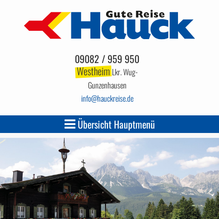
09082 / 959 950
Westheim
Lkr. Wug-
Gunzenhausen
info
hauckreise.de
Übersicht Hauptmenü