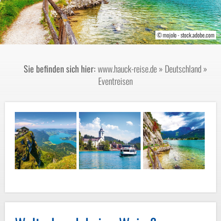
© mojolo - stock.adobe.com
© daliu - stock.adobe.com
© PixAchi - Fotolia
Sie befinden sich hier:
www.hauck-reise.de
»
Deutschland
»
Eventreisen