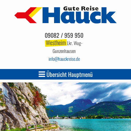
09082 / 959 950
Westheim
Lkr. Wug-
Gunzenhausen
info
hauckreise.de
Übersicht Hauptmenü