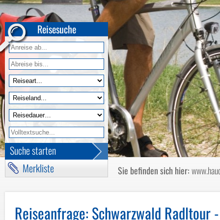
Muttertagsreisen
Radtouren und Wandern
Reisesuche
Rundreisen
Städtereisen
Tagesfahrten
Themenreisen
Weihnachten & Silvester
Weihnachtsmärkte
Wintersportreisen
Wochenendreisen
Suche starten
Reisekalender nach Termin
Merkliste
Reisekalender nach Reiseart
Sie befinden sich hier:
www.hauc
Reisekalender Radtouren und Wander
Reiseanfrage
: Schwarzwald Radltour -