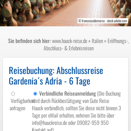
© francescodemarco - stock.adobe.com
© Ekaterina Belova-stock.adobe.com
© mikeng-fotolia.com
Sie befinden sich hier:
www.hauck-reise.de
»
Italien
»
Eröffnungs-,
Abschluss- & Erlebnisreisen
Reisebuchung
: Abschlussreise
Gardenia´s Adria - 6 Tage
Verbindliche Reiseanmeldung
(Die Buchung
Verfügbarkeit
wird durch Rückbestätigung von Gute Reise
anfragen
Hauck verbindlich, sollten Sie diese nicht binnen 3
Tage per eMail erhalten, nehmen Sie bitte über
info@hauckreise.de oder 09082-959 950
Kontakt auf)