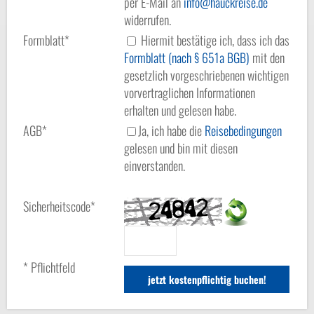
per E-Mail an
info
hauckreise.de
widerrufen.
Formblatt*
Hiermit bestätige ich, dass ich das
Formblatt (nach § 651a BGB)
mit den
gesetzlich vorgeschriebenen wichtigen
vorvertraglichen Informationen
erhalten und gelesen habe.
AGB*
Ja, ich habe die
Reisebedingungen
gelesen und bin mit diesen
einverstanden.
Sicherheitscode*
* Pflichtfeld