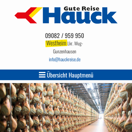
09082 / 959 950
Westheim
Lkr. Wug-
Gunzenhausen
info
hauckreise.de
Übersicht Hauptmenü