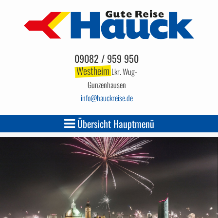
09082 / 959 950
Westheim
Lkr. Wug-
Gunzenhausen
info
hauckreise.de
Übersicht Hauptmenü