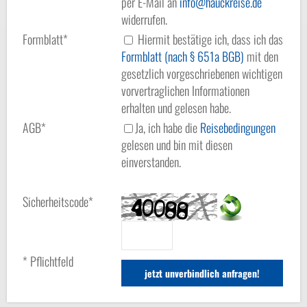
per E-Mail an
info
hauckreise.de
widerrufen.
Formblatt*
Hiermit bestätige ich, dass ich das
Formblatt (nach § 651a BGB)
mit den
gesetzlich vorgeschriebenen wichtigen
vorvertraglichen Informationen
erhalten und gelesen habe.
AGB*
Ja, ich habe die
Reisebedingungen
gelesen und bin mit diesen
einverstanden.
Sicherheitscode*
* Pflichtfeld