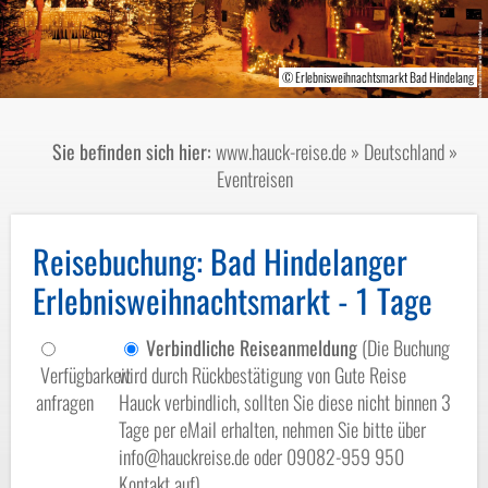
© Erlebnisweihnachtsmarkt Bad Hindelang
© Fotostudio Heimhuber Sonthofen
© Fotostudio Heimhuber Sonthofen
Sie befinden sich hier:
www.hauck-reise.de
»
Deutschland
»
Eventreisen
Reisebuchung
: Bad Hindelanger
Erlebnisweihnachtsmarkt - 1 Tage
Verbindliche Reiseanmeldung
(Die Buchung
Verfügbarkeit
wird durch Rückbestätigung von Gute Reise
anfragen
Hauck verbindlich, sollten Sie diese nicht binnen 3
Tage per eMail erhalten, nehmen Sie bitte über
info@hauckreise.de oder 09082-959 950
Kontakt auf)