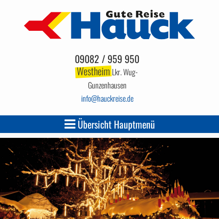
09082 / 959 950
Westheim
Lkr. Wug-
Gunzenhausen
info
hauckreise.de
Übersicht Hauptmenü