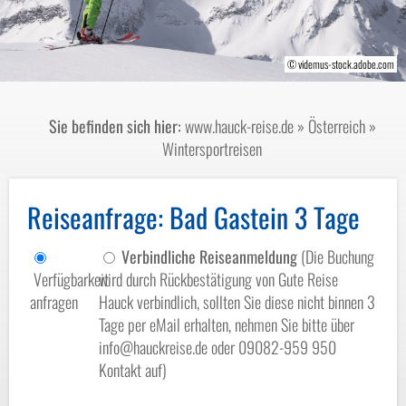
© robertdering - stock.adobe.com
© videmus-stock.adobe.com
© Gasteiner Bergbahnen AG
Sie befinden sich hier:
www.hauck-reise.de
»
Österreich
»
Wintersportreisen
Reiseanfrage
: Bad Gastein 3 Tage
Verbindliche Reiseanmeldung
(Die Buchung
Verfügbarkeit
wird durch Rückbestätigung von Gute Reise
anfragen
Hauck verbindlich, sollten Sie diese nicht binnen 3
Tage per eMail erhalten, nehmen Sie bitte über
info@hauckreise.de oder 09082-959 950
Kontakt auf)