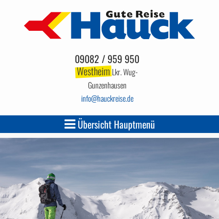
09082 / 959 950
Westheim
Lkr. Wug-
Gunzenhausen
info
hauckreise.de
Übersicht Hauptmenü