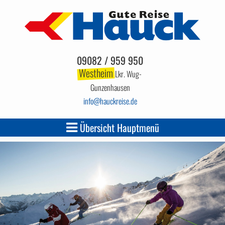
09082 / 959 950
Westheim
Lkr. Wug-
Gunzenhausen
info
hauckreise.de
Übersicht Hauptmenü