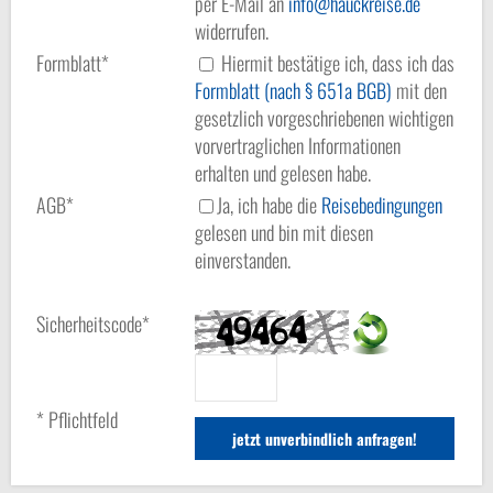
per E-Mail an
info
hauckreise.de
widerrufen.
Formblatt*
Hiermit bestätige ich, dass ich das
Formblatt (nach § 651a BGB)
mit den
gesetzlich vorgeschriebenen wichtigen
vorvertraglichen Informationen
erhalten und gelesen habe.
AGB*
Ja, ich habe die
Reisebedingungen
gelesen und bin mit diesen
einverstanden.
Sicherheitscode*
* Pflichtfeld