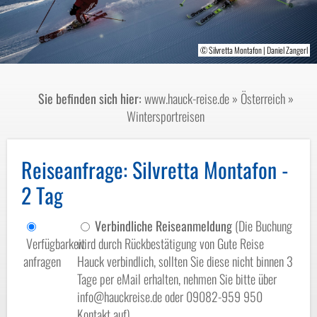
© Silvretta Montafon | Daniel Zangerl
© Silvretta Montafon/Patrick Säly
© Silvretta Montafon/Patrick Säly
Sie befinden sich hier:
www.hauck-reise.de
»
Österreich
»
Wintersportreisen
Reiseanfrage
: Silvretta Montafon -
2 Tag
Verbindliche Reiseanmeldung
(Die Buchung
Verfügbarkeit
wird durch Rückbestätigung von Gute Reise
anfragen
Hauck verbindlich, sollten Sie diese nicht binnen 3
Tage per eMail erhalten, nehmen Sie bitte über
info@hauckreise.de oder 09082-959 950
Kontakt auf)