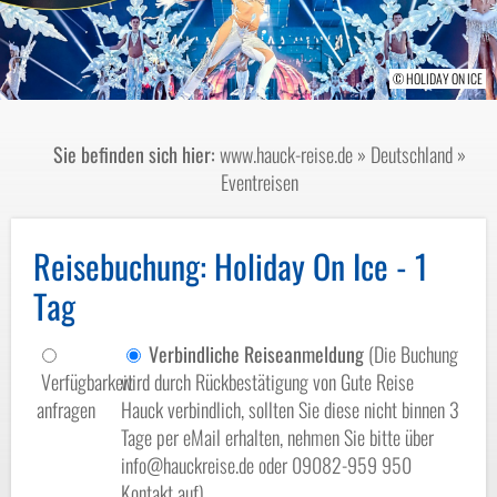
© HOLIDAY ON ICE
© HOLIDAY ON ICE
Sie befinden sich hier:
www.hauck-reise.de
»
Deutschland
»
Eventreisen
Reisebuchung
: Holiday On Ice - 1
Tag
Verbindliche Reiseanmeldung
(Die Buchung
Verfügbarkeit
wird durch Rückbestätigung von Gute Reise
anfragen
Hauck verbindlich, sollten Sie diese nicht binnen 3
Tage per eMail erhalten, nehmen Sie bitte über
info@hauckreise.de oder 09082-959 950
Kontakt auf)