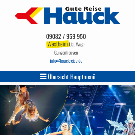
09082 / 959 950
Westheim
Lkr. Wug-
Gunzenhausen
info
hauckreise.de
Übersicht Hauptmenü