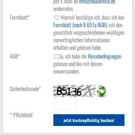
per E-Mail an
info
hauckreise.de
widerrufen.
Formblatt*
Hiermit bestätige ich, dass ich das
Formblatt (nach § 651a BGB)
mit den
gesetzlich vorgeschriebenen wichtigen
vorvertraglichen Informationen
erhalten und gelesen habe.
AGB*
Ja, ich habe die
Reisebedingungen
gelesen und bin mit diesen
einverstanden.
Sicherheitscode*
* Pflichtfeld