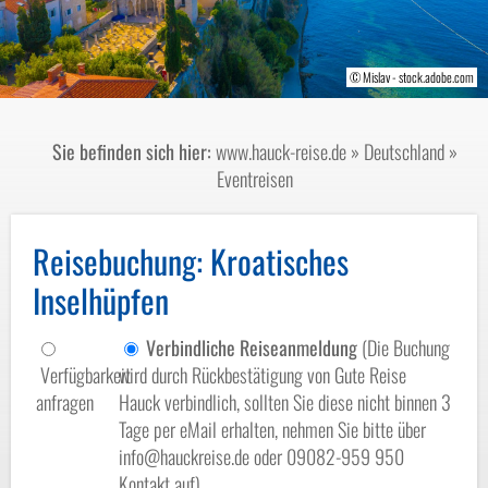
© Andrew Mayovskyy - stock.adobe.com
© Mislav - stock.adobe.com
© Pablo Debat-fotolia.com
© schulzfoto-fotolia.com
Sie befinden sich hier:
www.hauck-reise.de
»
Deutschland
»
Eventreisen
Reisebuchung
: Kroatisches
Inselhüpfen
Verbindliche Reiseanmeldung
(Die Buchung
Verfügbarkeit
wird durch Rückbestätigung von Gute Reise
anfragen
Hauck verbindlich, sollten Sie diese nicht binnen 3
Tage per eMail erhalten, nehmen Sie bitte über
info@hauckreise.de oder 09082-959 950
Kontakt auf)