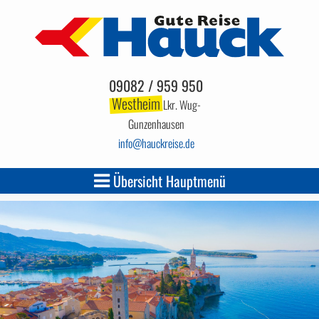
09082 / 959 950
Westheim
Lkr. Wug-
Gunzenhausen
info
hauckreise.de
Übersicht Hauptmenü