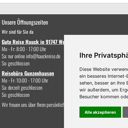
Unsere Öffnungszeiten
Wir sind für Sie da
Gute Reise Hauck in 91747 Westheim
Mo - Fr: 8:00 - 17:00 Uhr
Ihre Privatsphä
Sa: nur online
info
hauckreise.de
So: geschlossen
Diese Website verwen
Reisebüro Gunzenhausen
ein besseres Internet-
Mo - Fr: 10:00 - 17:00 Uhr
sehen, besser an Ihre
Sa: derzeit geschlossen
wir außerdem, um Erg
So: geschlossen
Besucher kommen oder
Wir freuen uns über Ihren persönlichen Besuch oder Anruf.
Alle akzeptieren