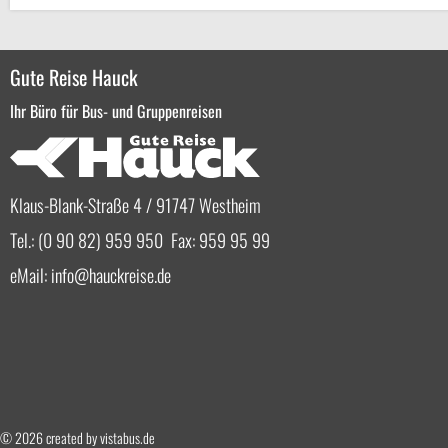
Gute Reise Hauck
Ihr Büro für Bus- und Gruppenreisen
Klaus-Blank-Straße 4 / 91747 Westheim
Tel.: (0 90 82) 959 950 Fax: 959 95 99
eMail:
info
hauckreise.de
© 2026 created by
vistabus.de