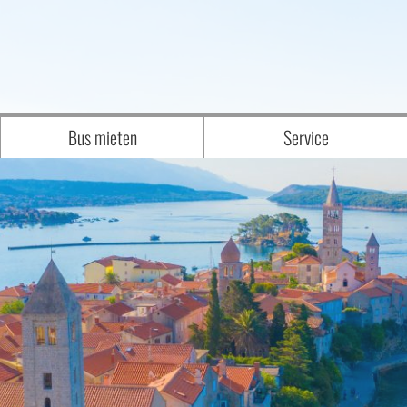
Bus mieten
Service
Anfrage
WIR über UNS - UNSER TEAM
Unser Fuhrpark
Downloads
sen
interessante BILDER von BESONDEREN
Katalogbestellung
Newsletteranmeldung
Reisegutschein
Zustiegsmöglichkeiten