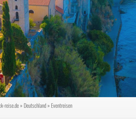
k-reise.de
»
Deutschland
»
Eventreisen
n