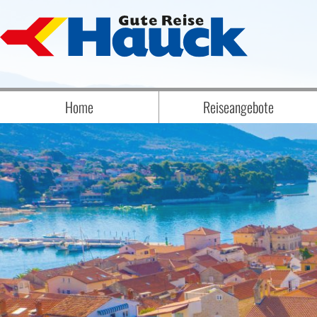
Home
Reiseangebote
Badereise Badeaufenthalt
Biathlon
Eröffnungs-, Abschluss- & Erlebnisrei
Eventreisen
Flugreisen
Frühjahrsreisen
Jubelreisen
Kurzreisen
Musicals und Musikreisen