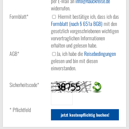
per E-Mail an
info
hauckreise.de
widerrufen.
Formblatt*
Hiermit bestätige ich, dass ich das
Formblatt (nach § 651a BGB)
mit den
gesetzlich vorgeschriebenen wichtigen
vorvertraglichen Informationen
erhalten und gelesen habe.
AGB*
Ja, ich habe die
Reisebedingungen
gelesen und bin mit diesen
einverstanden.
Sicherheitscode*
* Pflichtfeld