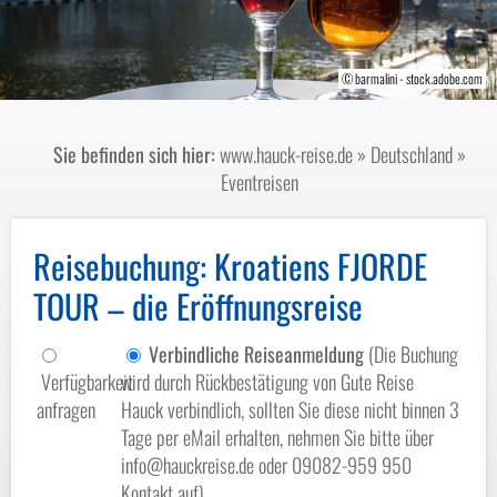
© barmalini - stock.adobe.com
© mirkofotori-fotolia.com
© xbrchx-fotolia.com
Sie befinden sich hier:
www.hauck-reise.de
»
Deutschland
»
Eventreisen
Reisebuchung
: Kroatiens FJORDE
TOUR – die Eröffnungsreise
Verbindliche Reiseanmeldung
(Die Buchung
Verfügbarkeit
wird durch Rückbestätigung von Gute Reise
anfragen
Hauck verbindlich, sollten Sie diese nicht binnen 3
Tage per eMail erhalten, nehmen Sie bitte über
info@hauckreise.de oder 09082-959 950
Kontakt auf)