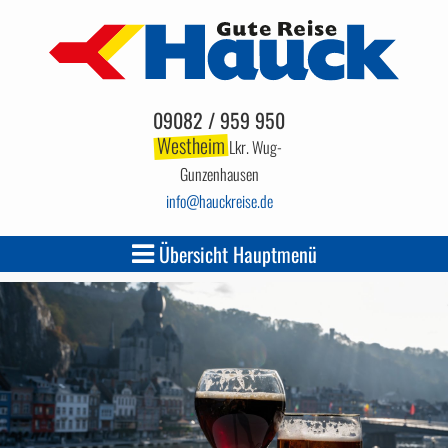
09082 / 959 950
Westheim
Lkr. Wug-
Gunzenhausen
info
hauckreise.de
Übersicht Hauptmenü