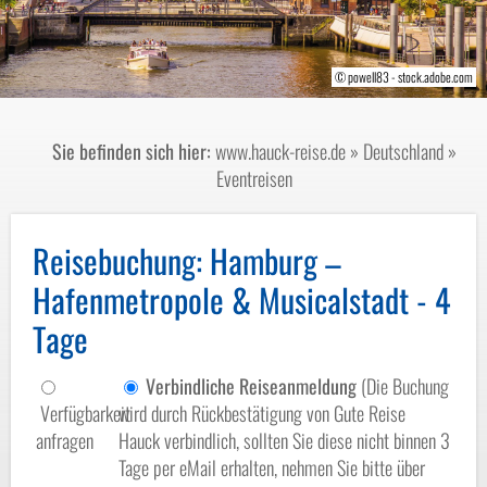
© Hamburg Messe und Congress/Nicolas Maack
© Mediaserver Hamburg / Jörg Modrow
© powell83 - stock.adobe.com
© Mapics - stock.adobe.com
Sie befinden sich hier:
www.hauck-reise.de
»
Deutschland
»
Eventreisen
Reisebuchung
: Hamburg –
Hafenmetropole & Musicalstadt - 4
Tage
Verbindliche Reiseanmeldung
(Die Buchung
Verfügbarkeit
wird durch Rückbestätigung von Gute Reise
anfragen
Hauck verbindlich, sollten Sie diese nicht binnen 3
Tage per eMail erhalten, nehmen Sie bitte über