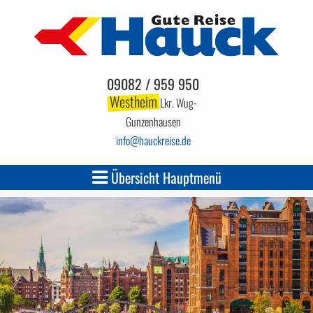
09082 / 959 950
Westheim
Lkr. Wug-
Gunzenhausen
info
hauckreise.de
Übersicht Hauptmenü