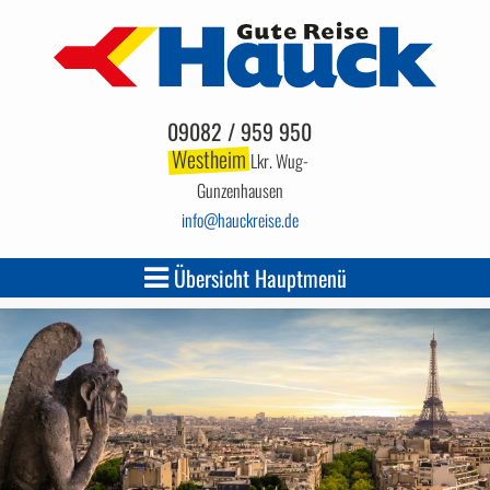
09082 / 959 950
Westheim
Lkr. Wug-
Gunzenhausen
info
hauckreise.de
Übersicht Hauptmenü