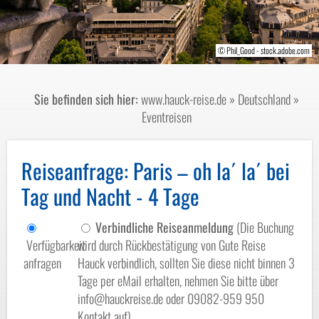
© Alexi Tauzin - stock.adobe.com
© Phil_Good - stock.adobe.com
© rh2010 - stock.adobe.com
© cornholio4ya-fotolia.com
© wajan - fotolia.com
© arkna - fotolia.com
Sie befinden sich hier:
www.hauck-reise.de
»
Deutschland
»
Eventreisen
Reiseanfrage
: Paris – oh la´ la´ bei
Tag und Nacht - 4 Tage
Verbindliche Reiseanmeldung
(Die Buchung
Verfügbarkeit
wird durch Rückbestätigung von Gute Reise
anfragen
Hauck verbindlich, sollten Sie diese nicht binnen 3
Tage per eMail erhalten, nehmen Sie bitte über
info@hauckreise.de oder 09082-959 950
Kontakt auf)