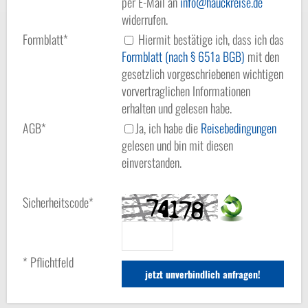
per E-Mail an
info
hauckreise.de
widerrufen.
Formblatt*
Hiermit bestätige ich, dass ich das
Formblatt (nach § 651a BGB)
mit den
gesetzlich vorgeschriebenen wichtigen
vorvertraglichen Informationen
erhalten und gelesen habe.
AGB*
Ja, ich habe die
Reisebedingungen
gelesen und bin mit diesen
einverstanden.
Sicherheitscode*
* Pflichtfeld