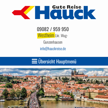
09082 / 959 950
Westheim
Lkr. Wug-
Gunzenhausen
info
hauckreise.de
Übersicht Hauptmenü