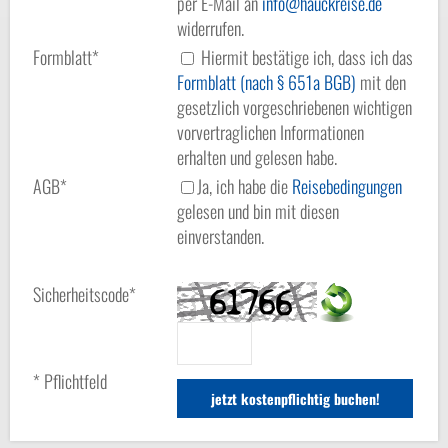
per E-Mail an
info
hauckreise.de
widerrufen.
Formblatt*
Hiermit bestätige ich, dass ich das
Formblatt (nach § 651a BGB)
mit den
gesetzlich vorgeschriebenen wichtigen
vorvertraglichen Informationen
erhalten und gelesen habe.
AGB*
Ja, ich habe die
Reisebedingungen
gelesen und bin mit diesen
einverstanden.
Sicherheitscode*
* Pflichtfeld