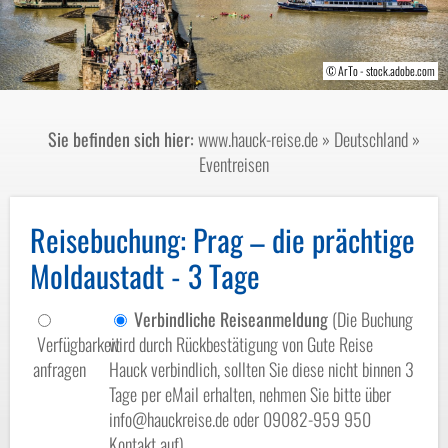
© Sergey Kelin-shutterstock.com/2013
© andrzej2012-stock.adobe.com
© jovannig-stock.adobe.com
© ArTo - stock.adobe.com
© Jenifoto-fotolia.com
Sie befinden sich hier:
www.hauck-reise.de
»
Deutschland
»
Eventreisen
Reisebuchung
: Prag – die prächtige
Moldaustadt - 3 Tage
Verbindliche Reiseanmeldung
(Die Buchung
Verfügbarkeit
wird durch Rückbestätigung von Gute Reise
anfragen
Hauck verbindlich, sollten Sie diese nicht binnen 3
Tage per eMail erhalten, nehmen Sie bitte über
info@hauckreise.de oder 09082-959 950
Kontakt auf)