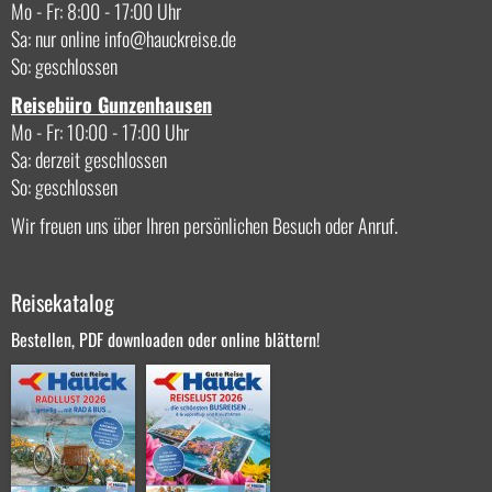
Mo - Fr: 8:00 - 17:00 Uhr
Sa: nur online
info
hauckreise.de
So: geschlossen
Reisebüro Gunzenhausen
Mo - Fr: 10:00 - 17:00 Uhr
Sa: derzeit geschlossen
So: geschlossen
Wir freuen uns über Ihren persönlichen Besuch oder Anruf.
Reisekatalog
Bestellen, PDF downloaden oder online blättern!