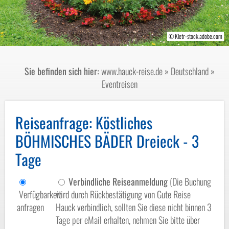
© Xaver Klaussner - stock.adobe.com
© Kletr-stock.adobe.com
© Databaze KISML
© pyty-fotolia.com
Sie befinden sich hier:
www.hauck-reise.de
»
Deutschland
»
Eventreisen
Reiseanfrage
: Köstliches
BÖHMISCHES BÄDER Dreieck - 3
Tage
Verbindliche Reiseanmeldung
(Die Buchung
Verfügbarkeit
wird durch Rückbestätigung von Gute Reise
anfragen
Hauck verbindlich, sollten Sie diese nicht binnen 3
Tage per eMail erhalten, nehmen Sie bitte über