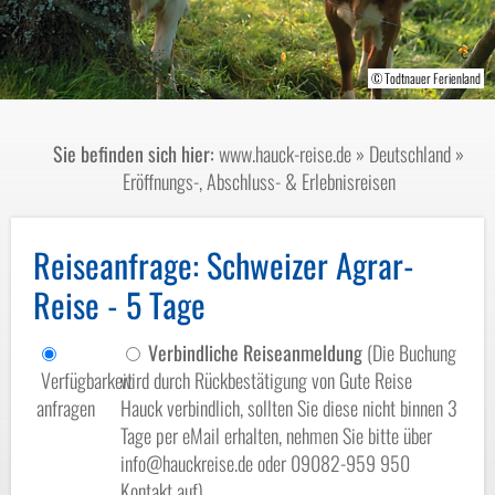
© M.Dörr & M.Frommherz-fotolia.com
© barmalini - stock.adobe.com
© Todtnauer Ferienland
Sie befinden sich hier:
www.hauck-reise.de
»
Deutschland
»
Eröffnungs-, Abschluss- & Erlebnisreisen
Reiseanfrage
: Schweizer Agrar-
Reise - 5 Tage
Verbindliche Reiseanmeldung
(Die Buchung
Verfügbarkeit
wird durch Rückbestätigung von Gute Reise
anfragen
Hauck verbindlich, sollten Sie diese nicht binnen 3
Tage per eMail erhalten, nehmen Sie bitte über
info@hauckreise.de oder 09082-959 950
Kontakt auf)