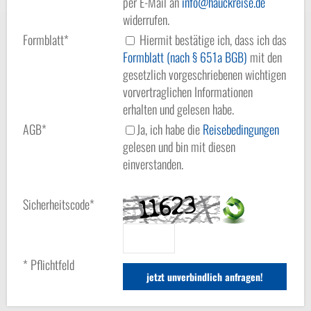
per E-Mail an
info
hauckreise.de
widerrufen.
Formblatt*
Hiermit bestätige ich, dass ich das
Formblatt (nach § 651a BGB)
mit den
gesetzlich vorgeschriebenen wichtigen
vorvertraglichen Informationen
erhalten und gelesen habe.
AGB*
Ja, ich habe die
Reisebedingungen
gelesen und bin mit diesen
einverstanden.
Sicherheitscode*
* Pflichtfeld