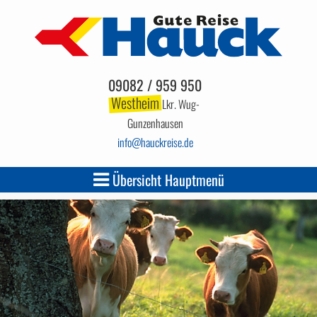
09082 / 959 950
Westheim
Lkr. Wug-
Gunzenhausen
info
hauckreise.de
Übersicht Hauptmenü