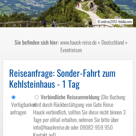
© xbrchx - stock.adobe.com
© andrzej2012-fotolia.com
Sie befinden sich hier:
www.hauck-reise.de
»
Deutschland
»
Eventreisen
Reiseanfrage
: Sonder-Fahrt zum
Kehlsteinhaus - 1 Tag
Verbindliche Reiseanmeldung
(Die Buchung
Verfügbarkeit
wird durch Rückbestätigung von Gute Reise
anfragen
Hauck verbindlich, sollten Sie diese nicht binnen 3
Tage per eMail erhalten, nehmen Sie bitte über
info@hauckreise.de oder 09082-959 950
Kontakt auf)