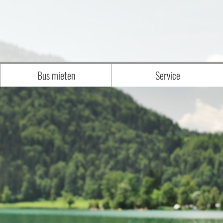
Bus mieten
Service
Anfrage
WIR über UNS - UNSER TEAM
Unser Fuhrpark
Downloads
sen
interessante BILDER von BESONDEREN
Katalogbestellung
Newsletteranmeldung
Reisegutschein
Zustiegsmöglichkeiten