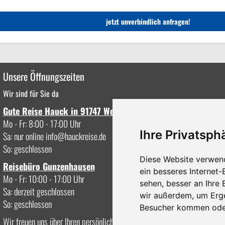
Unsere Öffnungszeiten
Wir sind für Sie da
Gute Reise Hauck in 91747 Westheim
Mo - Fr: 8:00 - 17:00 Uhr
Ihre Privatsphä
Sa: nur online
info
hauckreise.de
So: geschlossen
Diese Website verwen
Reisebüro Gunzenhausen
ein besseres Internet-
Mo - Fr: 10:00 - 17:00 Uhr
sehen, besser an Ihre
Sa: derzeit geschlossen
wir außerdem, um Erg
So: geschlossen
Besucher kommen oder
Wir freuen uns über Ihren persönlichen Besuch oder Anruf.