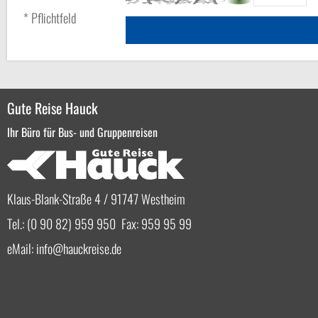
* Pflichtfeld
Gute Reise Hauck
Ihr Büro für Bus- und Gruppenreisen
Klaus-Blank-Straße 4 / 91747 Westheim
Tel.: (0 90 82) 959 950 Fax: 959 95 99
eMail:
info
hauckreise.de