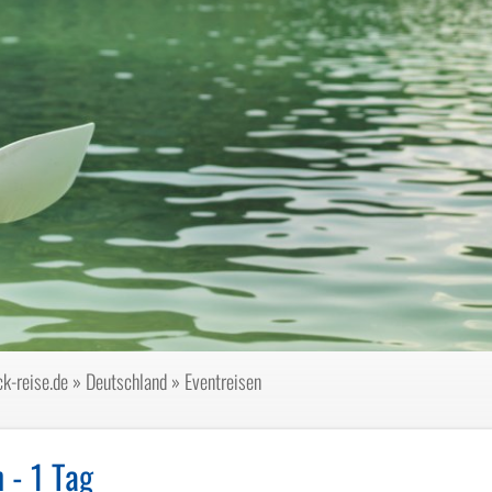
k-reise.de
»
Deutschland
»
Eventreisen
n
 - 1 Tag