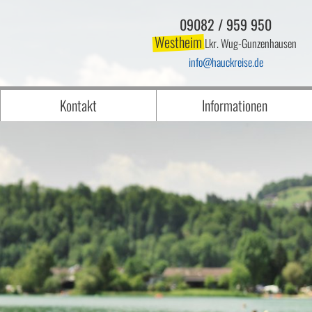
09082 / 959 950
Westheim
Lkr. Wug-Gunzenhausen
info
hauckreise.de
Kontakt
Informationen
BFSG - Barrierefreiheits-Schutzgesetz
Anreise
 Reisen
Dashcam/Datenschutz Elsenfeld
Dashcam/Datenschutz Westheim
eBike Miete oder Mitnahme eigenes Ra
Gassi Hundeour FAQ
Jobs
Mindestteilnehmerzahl
Öffnungszeiten