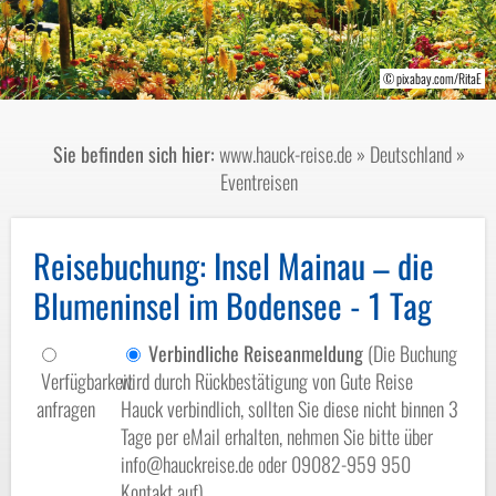
© Susanne - stock.adobe.com
© bonline - fotolia.com
© pixabay.com/Romy
© pixabay.com/RitaE
Sie befinden sich hier:
www.hauck-reise.de
»
Deutschland
»
Eventreisen
Reisebuchung
: Insel Mainau – die
Blumeninsel im Bodensee - 1 Tag
Verbindliche Reiseanmeldung
(Die Buchung
Verfügbarkeit
wird durch Rückbestätigung von Gute Reise
anfragen
Hauck verbindlich, sollten Sie diese nicht binnen 3
Tage per eMail erhalten, nehmen Sie bitte über
info@hauckreise.de oder 09082-959 950
Kontakt auf)