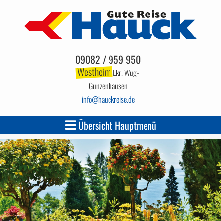
09082 / 959 950
Westheim
Lkr. Wug-
Gunzenhausen
info
hauckreise.de
Übersicht Hauptmenü