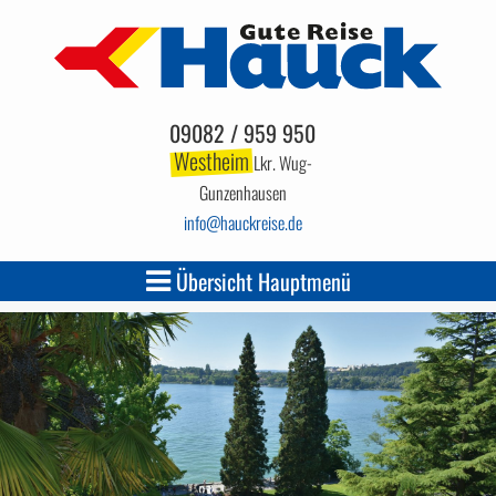
09082 / 959 950
Westheim
Lkr. Wug-
Gunzenhausen
info
hauckreise.de
Übersicht Hauptmenü