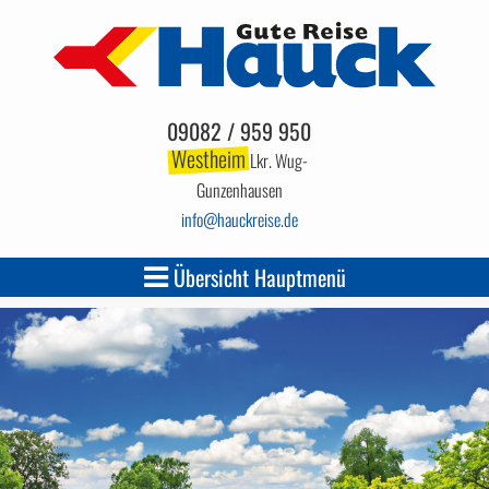
09082 / 959 950
Westheim
Lkr. Wug-
Gunzenhausen
info
hauckreise.de
Übersicht Hauptmenü