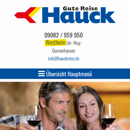
09082 / 959 950
Westheim
Lkr. Wug-
Gunzenhausen
info
hauckreise.de
Übersicht Hauptmenü