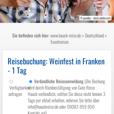
© JFL Photography - stock.adobe.com
© Christian Jung - fotolia.com
© goodluz - stock.adobe.com
© www.bayern.by
Sie befinden sich hier:
www.hauck-reise.de
»
Deutschland
»
Eventreisen
Reisebuchung
: Weinfest in Franken
- 1 Tag
Verbindliche Reiseanmeldung
(Die Buchung
Verfügbarkeit
wird durch Rückbestätigung von Gute Reise
anfragen
Hauck verbindlich, sollten Sie diese nicht binnen 3
Tage per eMail erhalten, nehmen Sie bitte über
info@hauckreise.de oder 09082-959 950
Kontakt auf)