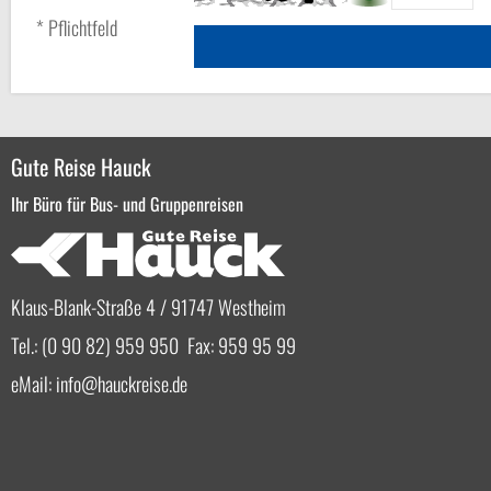
* Pflichtfeld
Gute Reise Hauck
Ihr Büro für Bus- und Gruppenreisen
Klaus-Blank-Straße 4 / 91747 Westheim
Tel.: (0 90 82) 959 950 Fax: 959 95 99
eMail:
info
hauckreise.de