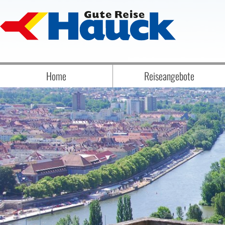
Home
Reiseangebote
Badereise Badeaufenthalt
Biathlon
Eröffnungs-, Abschluss- & Erlebnisrei
Eventreisen
Flugreisen
Frühjahrsreisen
Jubelreisen
Kurzreisen
Musicals und Musikreisen