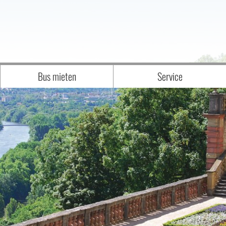
Bus mieten
Service
Anfrage
WIR über UNS - UNSER TEAM
Unser Fuhrpark
Downloads
sen
interessante BILDER von BESONDEREN
Katalogbestellung
Newsletteranmeldung
Reisegutschein
Zustiegsmöglichkeiten