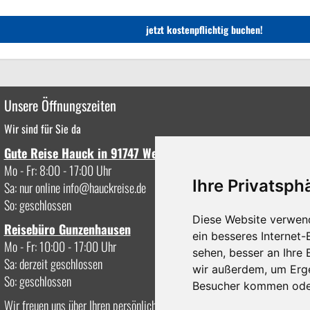
Unsere Öffnungszeiten
Wir sind für Sie da
Gute Reise Hauck in 91747 Westheim
Mo - Fr: 8:00 - 17:00 Uhr
Ihre Privatsphä
Sa: nur online
info
hauckreise.de
So: geschlossen
Diese Website verwen
Reisebüro Gunzenhausen
ein besseres Internet-
Mo - Fr: 10:00 - 17:00 Uhr
sehen, besser an Ihre
Sa: derzeit geschlossen
wir außerdem, um Erg
So: geschlossen
Besucher kommen oder
Wir freuen uns über Ihren persönlichen Besuch oder Anruf.