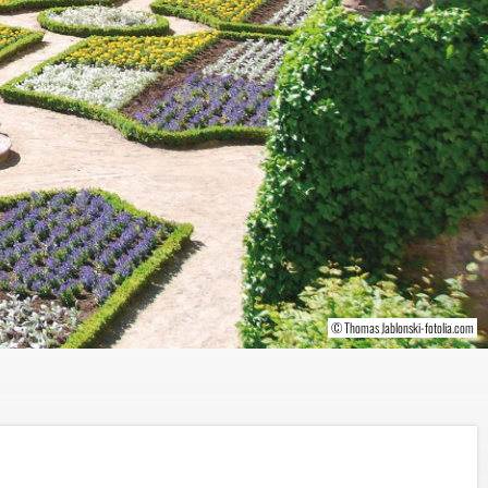
Preis- & Leistungsänderungen
Reisebedingungen für Pauschalreisen
Versicherungen und Ombudsmann
Vorvertragliche Informationen
© I. Plotnikov-shutterstock.com/2013
© Thomas Jablonski-fotolia.com
© www.bayern.by