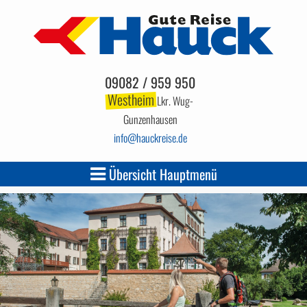
09082 / 959 950
Westheim
Lkr. Wug-
Gunzenhausen
info
hauckreise.de
Übersicht Hauptmenü