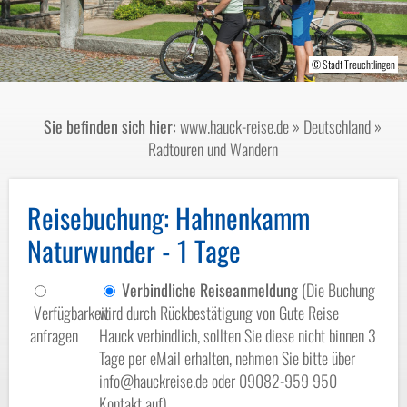
© FrankenTourismus/Treuchtlingen/Hub
© turtles2 - stock.adobe.com
© Stadt Treuchtlingen
Sie befinden sich hier:
www.hauck-reise.de
»
Deutschland
»
Radtouren und Wandern
Reisebuchung
: Hahnenkamm
Naturwunder - 1 Tage
Verbindliche Reiseanmeldung
(Die Buchung
Verfügbarkeit
wird durch Rückbestätigung von Gute Reise
anfragen
Hauck verbindlich, sollten Sie diese nicht binnen 3
Tage per eMail erhalten, nehmen Sie bitte über
info@hauckreise.de oder 09082-959 950
Kontakt auf)