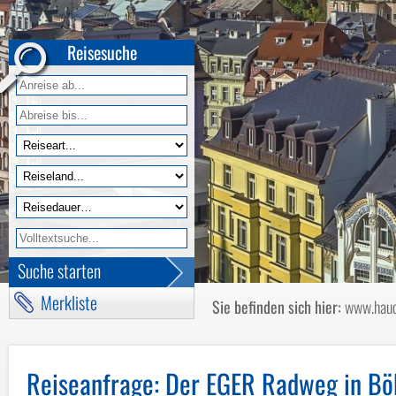
Muttertagsreisen
Radtouren und Wandern
Reisesuche
Rundreisen
Städtereisen
Tagesfahrten
Themenreisen
Weihnachten & Silvester
Weihnachtsmärkte
Wintersportreisen
Wochenendreisen
Suche starten
Reisekalender nach Termin
Merkliste
Reisekalender nach Reiseart
Sie befinden sich hier:
www.hauc
Reisekalender Radtouren und Wander
Reiseanfrage
: Der EGER Radweg in Bö