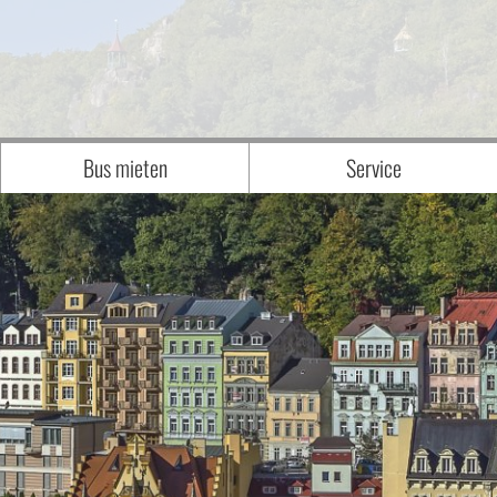
Bus mieten
Service
Anfrage
WIR über UNS - UNSER TEAM
Unser Fuhrpark
Downloads
sen
interessante BILDER von BESONDEREN
Katalogbestellung
Newsletteranmeldung
Reisegutschein
Zustiegsmöglichkeiten