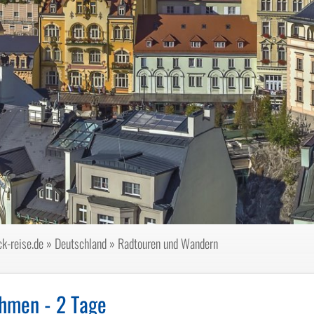
k-reise.de
»
Deutschland
»
Radtouren und Wandern
n
hmen - 2 Tage