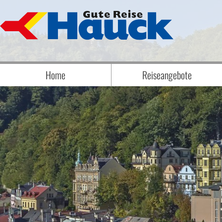
Home
Reiseangebote
Badereise Badeaufenthalt
Biathlon
Eröffnungs-, Abschluss- & Erlebnisrei
Eventreisen
Flugreisen
Frühjahrsreisen
Jubelreisen
Kurzreisen
Musicals und Musikreisen