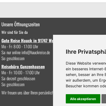
Unsere Öffnungszeiten
Wir sind für Sie da
Gute Reise Hauck in 91747 Westheim
Mo - Fr: 8:00 - 17:00 Uhr
Ihre Privatsphä
Sa: nur online
info
hauckreise.de
So: geschlossen
Diese Website verwen
Reisebüro Gunzenhausen
ein besseres Internet-
Mo - Fr: 10:00 - 17:00 Uhr
sehen, besser an Ihre
Sa: derzeit geschlossen
wir außerdem, um Erg
So: geschlossen
Besucher kommen oder
Wir freuen uns über Ihren persönlichen Besuch oder Anruf.
Alle akzeptieren