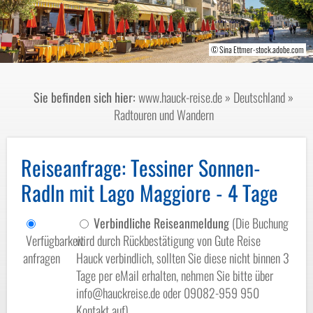
© swiss-image.ch/ Christof Sonderegger
© A. Chaikin - shutterstock.com - 2013
© HappyAlex - stock.adobe.com
© Sina Ettmer-stock.adobe.com
Sie befinden sich hier:
www.hauck-reise.de
»
Deutschland
»
Radtouren und Wandern
Reiseanfrage
: Tessiner Sonnen-
Radln mit Lago Maggiore - 4 Tage
Verbindliche Reiseanmeldung
(Die Buchung
Verfügbarkeit
wird durch Rückbestätigung von Gute Reise
anfragen
Hauck verbindlich, sollten Sie diese nicht binnen 3
Tage per eMail erhalten, nehmen Sie bitte über
info@hauckreise.de oder 09082-959 950
Kontakt auf)