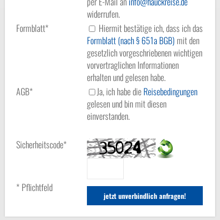
per E-Mail an
info
hauckreise.de
widerrufen.
Formblatt*
Hiermit bestätige ich, dass ich das
Formblatt (nach § 651a BGB)
mit den
gesetzlich vorgeschriebenen wichtigen
vorvertraglichen Informationen
erhalten und gelesen habe.
AGB*
Ja, ich habe die
Reisebedingungen
gelesen und bin mit diesen
einverstanden.
Sicherheitscode*
* Pflichtfeld