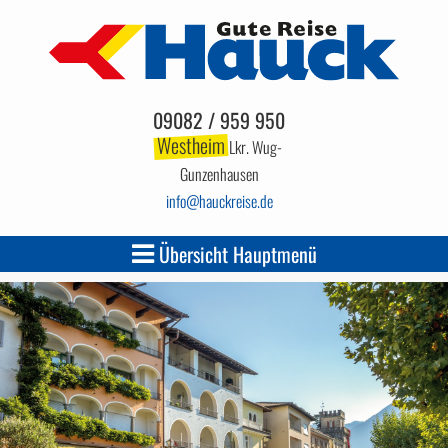
09082 / 959 950
Westheim
Lkr. Wug-
Gunzenhausen
info
hauckreise.de
Übersicht Hauptmenü