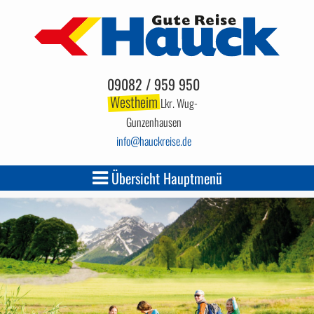
09082 / 959 950
Westheim
Lkr. Wug-
Gunzenhausen
info
hauckreise.de
Übersicht Hauptmenü