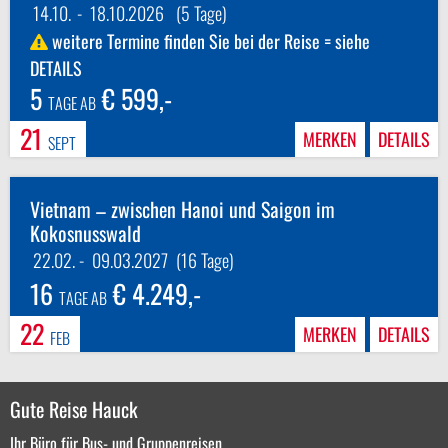
14.10.
-
18.10.2026
(5 Tage)
weitere Termine finden Sie bei der Reise = siehe
DETAILS
5
€ 599,-
TAGE AB
21
MERKEN
DETAILS
SEPT
Vietnam – zwischen Hanoi und Saigon im
Kokosnusswald
22.02.
-
09.03.2027
(16 Tage)
16
€ 4.249,-
TAGE AB
22
MERKEN
DETAILS
FEB
Gute Reise Hauck
Ihr Büro für Bus- und Gruppenreisen