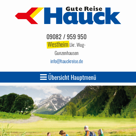
09082 / 959 950
Westheim
Lkr. Wug-
Gunzenhausen
info
hauckreise.de
Übersicht Hauptmenü