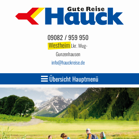
09082 / 959 950
Westheim
Lkr. Wug-
Gunzenhausen
info
hauckreise.de
Übersicht Hauptmenü