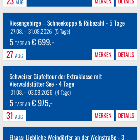
23
MERKEN
DETAILS
AUG
Riesengebirge – Schneekoppe & Rübezahl - 5 Tage
27.08.
-
31.08.2026
(5 Tage)
5
€ 699,-
TAGE AB
27
MERKEN
DETAILS
AUG
Schweizer Gipfeltour der Extraklasse mit
Vierwaldstätter See - 4 Tage
31.08.
-
03.09.2026
(4 Tage)
5
€ 975,-
TAGE AB
31
MERKEN
DETAILS
AUG
Elsass: Liebliche Weindörfer an der Weinstraße - 3